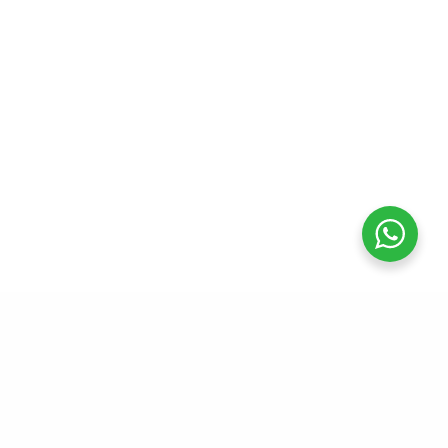
Fale conosco
Agendar visita
Alpha Green Business Tower
Av. Cauaxi, 293 – 7º andar
Alphaville Industrial |
Barueri – SP