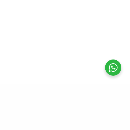
Fale conosco
Agendar visita
Alpha Green Business Tower
Av. Cauaxi, 293 – 7º andar
Alphaville Industrial |
Barueri – SP